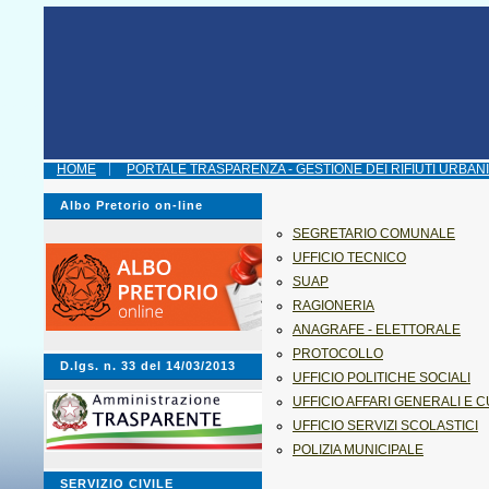
HOME
PORTALE TRASPARENZA - GESTIONE DEI RIFIUTI URBANI
Albo Pretorio on-line
SEGRETARIO COMUNALE
UFFICIO TECNICO
SUAP
RAGIONERIA
ANAGRAFE - ELETTORALE
PROTOCOLLO
D.lgs. n. 33 del 14/03/2013
UFFICIO POLITICHE SOCIALI
UFFICIO AFFARI GENERALI E 
UFFICIO SERVIZI SCOLASTICI
POLIZIA MUNICIPALE
SERVIZIO CIVILE