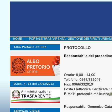
HOME
PORTALE TRASPARENZA - GESTIONE DEI RIFIUTI URBANI
Albo Pretorio on-line
PROTOCOLLO
Responsabile del procedime
Orario: 8,00 - 14,00
Telefono: 0966/332046
D.lgs. n. 33 del 14/03/2013
Fax: 0966/332019
Posta Elettronica Certificata :
E-Mail: protocollo.melicucca
@v
Responsabile: Domenico Cata
SERVIZIO CIVILE