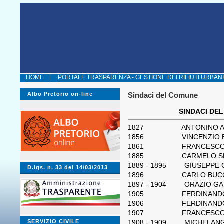
HOME
PORTALE TRASPARENZA - GESTIONE DEI RIFIUTI URBANI
Albo Pretorio on-line
Sindaci del Comune
SINDACI DE
1827 ANTONINO AD
1856 VINCENZIO BU
1861 FRANCESCO L
1885 CARMELO SP
1889 - 1895 GIUSEPPE
D.lgs. n. 33 del 14/03/2013
1896 CARLO BUCC
1897 - 1904 ORAZIO G
1905 FERDINANDO BUCC
1906 FERDINANDO 
1907 FRANCESCO BORGI
SERVIZIO CIVILE
1908 - 1909 MICHELAN